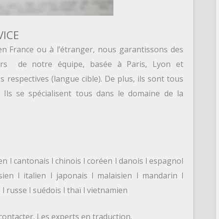
VICE
en France ou à l’étranger, nous garantissons des
eurs de notre équipe, basée à Paris, Lyon et
 respectives (langue cible). De plus, ils sont tous
 Ils se spécialisent tous dans le domaine de la
ien l cantonais l chinois l coréen l danois l espagnol
sien l italien l japonais l malaisien l mandarin l
l russe l suédois l thaï l vietnamien
ontacter. Les experts en traduction.