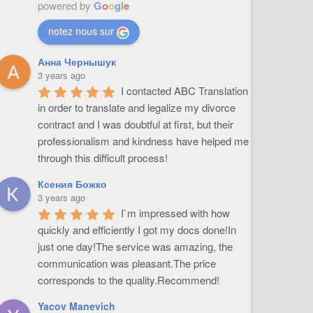
powered by
G
o
o
g
l
e
notez nous sur
Анна Чернышук
3 years ago
I contacted ABC Translation 
in order to translate and legalize my divorce 
contract and I was doubtful at first, but their 
professionalism and kindness have helped me 
through this difficult process!
Ксения Божко
3 years ago
I`m impressed with how 
quickly and efficiently I got my docs done!In 
just one day!The service was amazing, the 
communication was pleasant.The price 
corresponds to the quality.Recommend!
Yacov Manevich