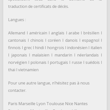
traduction de certificats de décès.
Langues :
Allemand l américain l anglais l arabe l brésilien l
cantonais l chinois l coréen l danois l espagnol l
finnois l grec l hindi l hongrois l indonésien l italien
l japonais l malaisien l mandarin l néerlandais l
norvégien l polonais l portugais l russe l suédois l
thaï l vietnamien
Pour une autre langue, n’hésitez pas à nous
contacter.
Paris Marseille Lyon Toulouse Nice Nantes