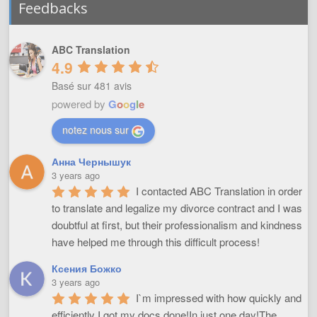
Feedbacks
ABC Translation
4.9
Basé sur 481 avis
powered by
G
o
o
g
l
e
notez nous sur
Анна Чернышук
3 years ago
I contacted ABC Translation in order 
to translate and legalize my divorce contract and I was 
doubtful at first, but their professionalism and kindness 
have helped me through this difficult process!
Ксения Божко
3 years ago
I`m impressed with how quickly and 
efficiently I got my docs done!In just one day!The 