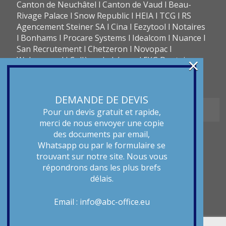
Canton de Neuchâtel l Canton de Vaud l Beau-
Rivage Palace l Snow Republic l HEIA l TCG l RS
Agencement Steiner SA l Cina l Eezytool l Notaires
l Bonhams l Procare Systems l Idealcom l Nuance l
San Recrutement l Chetzeron l Novopac l
×
Webromand l Collège du Léman l FKG Dentaire
DEMANDE DE DEVIS
Types de traduction
Pour un devis gratuit et rapide,
merci de nous envoyer une copie
des documents par email,
Traduction officielle l traduction certifiée l
Whatsapp ou par le formulaire se
traduction technique l traduction scientifique l
trouvant sur notre site. Nous vous
traduction financière l traduction légale l
répondrons dans les plus brefs
traduction judiciaire l traduction juridique l
délais.
traduction assermentée l traduction littéraire l
traduction de site internet l traduction marketing
Email :
info@abc-office.eu