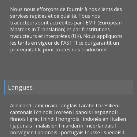
Nous nous efforçons de fournir à nos clients des
services rapides et de qualité. Tous nos
traducteurs sont accrédités par l'EMT (European
Master's in Translation) et par l'institut des
traducteurs et interprètes (UK). Nous appliquons
les tarifs en vigeur de l'ASTTI ce qui garantit un
prix équitable pour toutes nos traductions.
Langues
Allemand l américain l anglais l arabe l brésilien l
cantonais l chinois l coréen l danois l espagnol l
finnois l grec l hindi l hongrois l indonésien l italien
l japonais l malaisien l mandarin l néerlandais l
norvégien l polonais l portugais l russe l suédois l