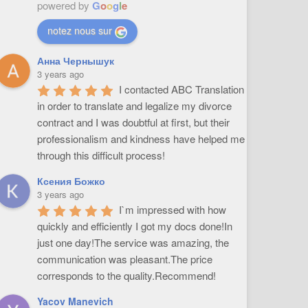
powered by
G
o
o
g
l
e
notez nous sur
Анна Чернышук
3 years ago
I contacted ABC Translation 
in order to translate and legalize my divorce 
contract and I was doubtful at first, but their 
professionalism and kindness have helped me 
through this difficult process!
Ксения Божко
3 years ago
I`m impressed with how 
quickly and efficiently I got my docs done!In 
just one day!The service was amazing, the 
communication was pleasant.The price 
corresponds to the quality.Recommend!
Yacov Manevich