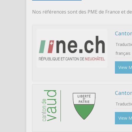
Nos références sont des PME de France et de
Canton
Traduct
français
View 
Canto
Traduct
View 