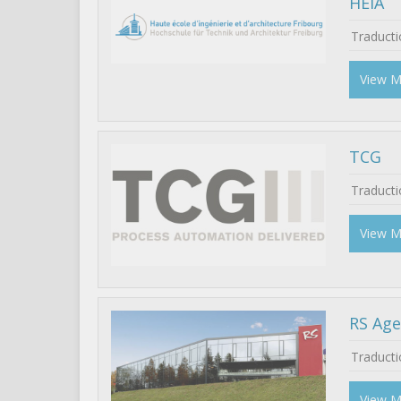
HEIA
Traducti
View 
TCG
Traduct
View 
RS Age
Traducti
View 