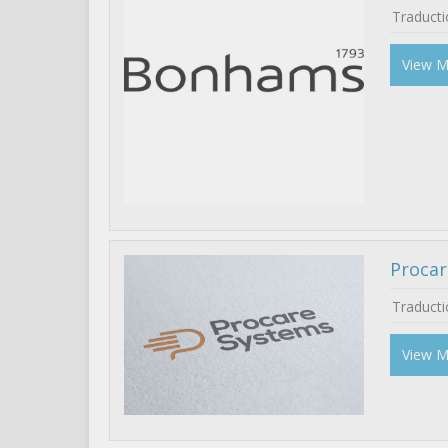
Traduct
View 
Procar
Traducti
View 