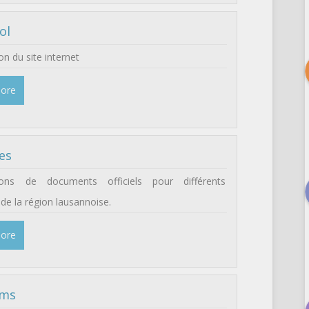
ol
on du site internet
More
es
ions de documents officiels pour différents
 de la région lausannoise.
More
ams