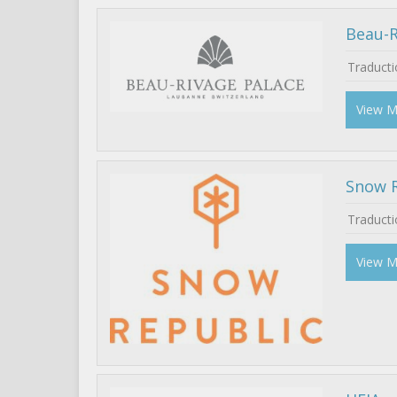
Beau-R
Traductio
View 
Snow 
Traducti
View 