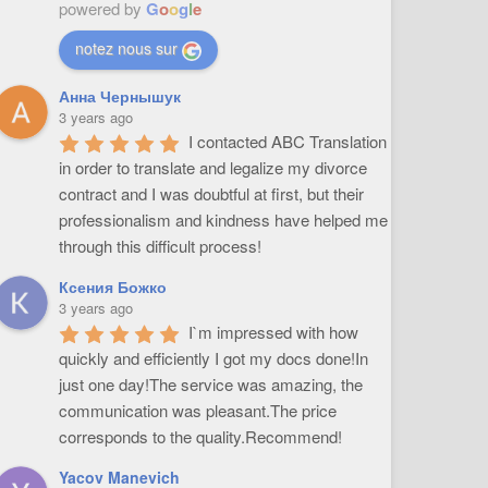
powered by
G
o
o
g
l
e
notez nous sur
Анна Чернышук
3 years ago
I contacted ABC Translation 
in order to translate and legalize my divorce 
contract and I was doubtful at first, but their 
professionalism and kindness have helped me 
through this difficult process!
Ксения Божко
3 years ago
I`m impressed with how 
quickly and efficiently I got my docs done!In 
just one day!The service was amazing, the 
communication was pleasant.The price 
corresponds to the quality.Recommend!
Yacov Manevich