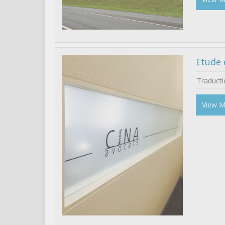
Etude 
Traduct
View 