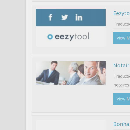
Eezyto
Traducti
View 
Notair
Traduct
notaires
View 
Bonh