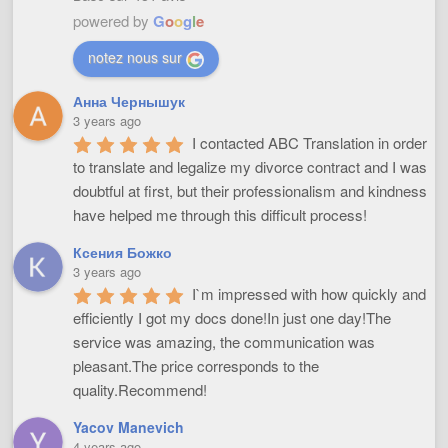
powered by
G
o
o
g
l
e
notez nous sur
Анна Чернышук
3 years ago
I contacted ABC Translation in order 
to translate and legalize my divorce contract and I was 
doubtful at first, but their professionalism and kindness 
have helped me through this difficult process!
Ксения Божко
3 years ago
I`m impressed with how quickly and 
efficiently I got my docs done!In just one day!The 
service was amazing, the communication was 
pleasant.The price corresponds to the 
quality.Recommend!
Yacov Manevich
4 years ago