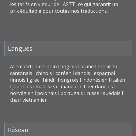
les tarifs en vigeur de l'ASTTI ce qui garantit un
prix équitable pour toutes nos traductions.
Langues
Allemand l américain l anglais l arabe l brésilien l
cantonais l chinois l coréen l danois l espagnol l
finnois l grec l hindi l hongrois l indonésien l italien
l japonais l malaisien l mandarin l néerlandais l
norvégien l polonais l portugais l russe l suédois l
thaï l vietnamien
Réseau