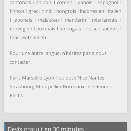
cantonais l chinois l coréen l danois l espagnol l
finnois l grec l hindi l hongrois l indonésien l italien
l japonais l malaisien l mandarin l néerlandais l
norvégien l polonais l portugais l russe l suédois l
thaï l vietnamien
Pour une autre langue, n’hésitez pas à nous
contacter.
Paris Marseille Lyon Toulouse Nice Nantes
Strasbourg Montpellier Bordeaux Lille Rennes
Reims
Devis gratuit en 30 minutes