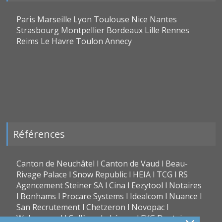
Paris Marseille Lyon Toulouse Nice Nantes
Strasbourg Montpellier Bordeaux Lille Rennes
Reims Le Havre Toulon Annecy
Références
Canton de Neuchâtel l Canton de Vaud l Beau-
Rivage Palace l Snow Republic l HEIA l TCG l RS
Agencement Steiner SA l Cina l Eezytool l Notaires
l Bonhams l Procare Systems l Idealcom l Nuance l
San Recrutement l Chetzeron l Novopac l
Webromand l Collège du Léman l FKG Dentaire